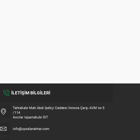
İLETİŞİM BİLGİLERİ
Tahtakale Mah Abdi İpekçi Caddesi İnnovia Çarşı AVM no 5
/114
Avcılar Ispartakule İST
info@uysalanahtar.com