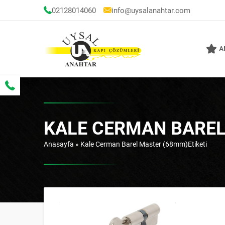
02128014060
info@uysalanahtar.com
A
KALE CERMAN BAREL
Anasayfa
»
Kale Cerman Barel Master (68mm)Etiketi