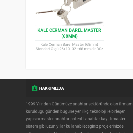
KALE CERMAN BAREL MASTER
(68MM)
Kale Cerman Barel Master (68mm)
Standart Ölçü 26+10+32 =68 mm dir Düz
anahtar modelli barel uygun maliyetli
uzun süre kullanabileceginiz...
HAKKIMIZDA
1999 Yılından Günümüze anahtar sektöründe olan firmam
kuruldugu günden bugüne yenilikçi teknoloji ile birleşen
yapısını master anahtar patentli anahtar kayıtlı master
sistem gibi uzun yıllar kullanabileceginiz projelerinizde