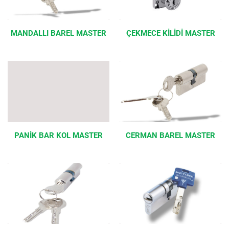
MANDALLI BAREL MASTER
ÇEKMECE KILIDI MASTER
PANIK BAR KOL MASTER
CERMAN BAREL MASTER