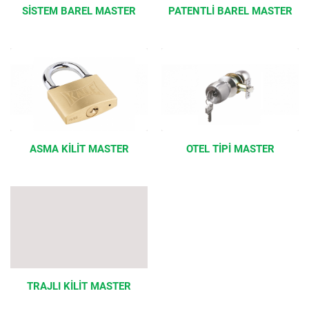
SISTEM BAREL MASTER
PATENTLI BAREL MASTER
ASMA KILIT MASTER
OTEL TIPI MASTER
TRAJLI KILIT MASTER