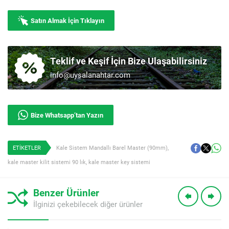
Satın Almak İçin Tıklayın
Teklif ve Keşif İçin Bize Ulaşabilirsiniz
info@uysalanahtar.com
Bize Whatsapp’tan Yazın
ETİKETLER
Kale Sistem Mandallı Barel Master (90mm)
,
kale master kilit sistemi 90 lık
,
kale master key sistemi
Benzer Ürünler
İlginizi çekebilecek diğer ürünler