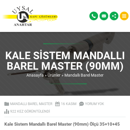
KALE SISTEM MANDALLI
BAREL MASTER (90MM)
Anasayfa
»
Ürünler
»
Mandallı Barel Master
MANDALLI BAREL MASTER
16 KASIM
YORUM YOK
922 KEZ GÖRÜNTÜLENDI
Kale Sistem Mandallı Barel Master (90mm) Ölçü 35+10+45