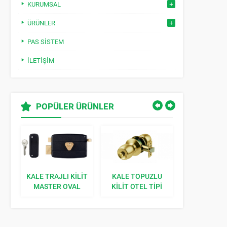
KURUMSAL
ÜRÜNLER
PAS SISTEM
İLETIŞIM
POPÜLER ÜRÜNLER
N
KALE TRAJLI KILIT
KALE TOPUZLU
KALE CE
R
MASTER OVAL
KILIT OTEL TIPI
BAREL MA
157A
MASTER (SARI)
(76MM