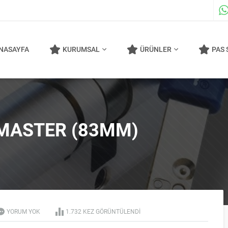
NASAYFA
KURUMSAL
ÜRÜNLER
PAS 
MASTER (83MM)
YORUM YOK
1.732 KEZ GÖRÜNTÜLENDI