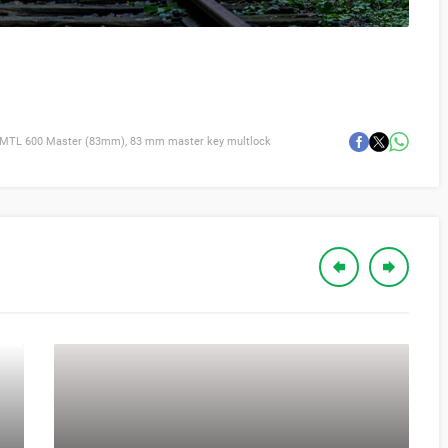
 MTL 600 Master (83mm)
,
83 mm master key multlock