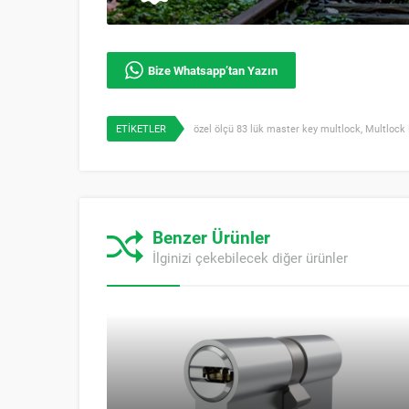
Bize Whatsapp’tan Yazın
ETİKETLER
özel ölçü 83 lük master key multlock
,
Multlock
Benzer Ürünler
İlginizi çekebilecek diğer ürünler