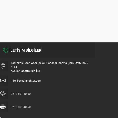
MULTLOCK MTL 300 MANDALLI
MULTL
MASTER (90MM)
(95MM
İLETİŞİM BİLGİLERİ
Tahtakale Mah Abdi İpekçi Caddesi İnnovia Çarşı AVM no 5
/114
Avcılar Ispartakule İST
info@uysalanahtar.com
0212 801 40 60
0212 801 40 60