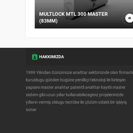
MULTLOCK MTL 300 MASTER
(83MM)
HAKKIMIZDA
1999 Yılından Günümüze anahtar sektöründe olan firmam
kuruldugu günden bugüne yenilikçi teknoloji ile birleşen
yapısını master anahtar patentli anahtar kayıtlı master
sistem gibi uzun yıllar kullanabileceginiz projelerinizde
yılların vermiş oldugu tecrübe ile çözüm odaklı bir işleyiş
sunar