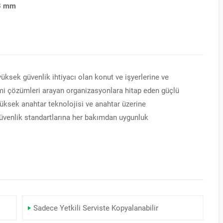
3 mm
yüksek güvenlik ihtiyacı olan konut ve işyerlerine ve
mi çözümleri arayan organizasyonlara hitap eden güçlü
yüksek anahtar teknolojisi ve anahtar üzerine
 güvenlik standartlarına her bakımdan uygunluk
KALE CERMA
BAREL MASTE
(68MM)
Sadece Yetkili Serviste Kopyalanabilir