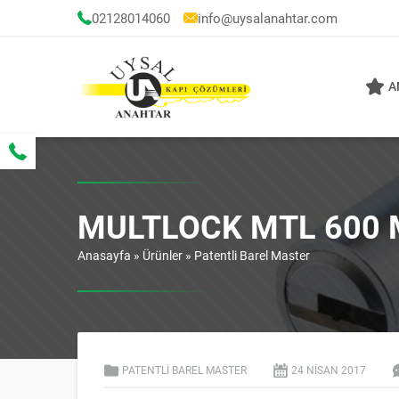
02128014060
info@uysalanahtar.com
A
MULTLOCK MTL 600 
Anasayfa
»
Ürünler
»
Patentli Barel Master
PATENTLI BAREL MASTER
24 NISAN
2017